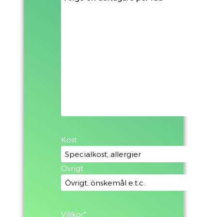
Kost
Övrigt
Villkor
*