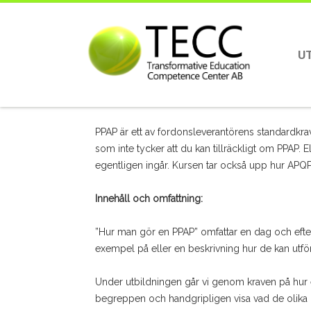
U
Hur man gör en PPAP
PPAP är ett av fordonsleverantörens standardkrav
som inte tycker att du kan tillräckligt om PPAP. 
egentligen ingår. Kursen tar också upp hur APQP 
Innehåll och omfattning:
”Hur man gör en PPAP” omfattar en dag och efte
exempel på eller en beskrivning hur de kan utför
Under utbildningen går vi genom kraven på hur 
begreppen och handgripligen visa vad de olika 