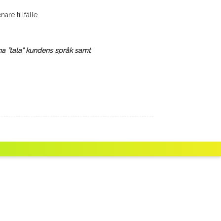
re tillfälle.
nna ”tala” kundens språk samt