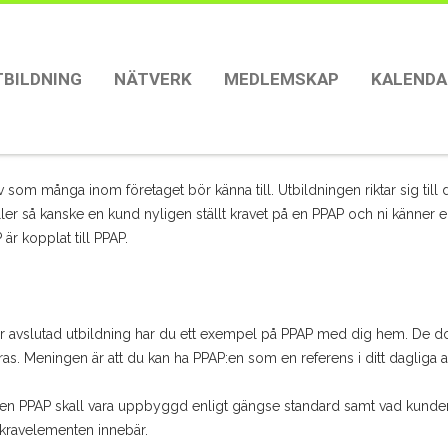
TBILDNING
NÄTVERK
MEDLEMSKAP
KALENDA
 som många inom företaget bör känna till. Utbildningen riktar sig till
Eller så kanske en kund nyligen ställt kravet på en PPAP och ni känner 
är kopplat till PPAP.
r avslutad utbildning har du ett exempel på PPAP med dig hem. De d
as. Meningen är att du kan ha PPAP:en som en referens i ditt dagliga a
en PPAP skall vara uppbyggd enligt gängse standard samt vad kundern
kravelementen innebär.