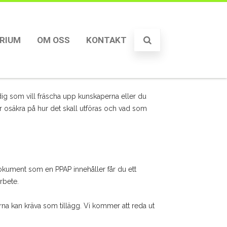
RIUM
OM OSS
KONTAKT
Hur man gör en PPAP
 dig som vill fräscha upp kunskaperna eller du
er osäkra på hur det skall utföras och vad som
okument som en PPAP innehåller får du ett
rbete.
a kan kräva som tillägg. Vi kommer att reda ut